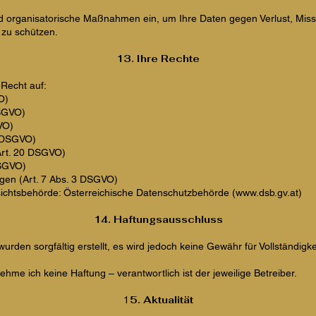
nd organisatorische Maßnahmen ein, um Ihre Daten gegen Verlust, Miss
 zu schützen.
13. Ihre Rechte
 Recht auf:
O)
DSGVO)
VO)
8 DSGVO)
Art. 20 DSGVO)
DSGVO)
ngen (Art. 7 Abs. 3 DSGVO)
ichtsbehörde: Österreichische Datenschutzbehörde (
www.dsb.gv.at
)
14. Haftungsausschluss
urden sorgfältig erstellt, es wird jedoch keine Gewähr für Vollständigkei
hme ich keine Haftung – verantwortlich ist der jeweilige Betreiber.
1
5. Aktualität