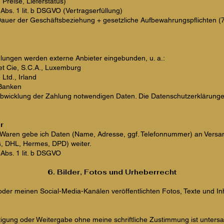
 Preise, Lieferstatus)
Abs. 1 lit. b DSGVO (Vertragserfüllung)
 Dauer der Geschäftsbeziehung + gesetzliche Aufbewahrungspflichten 
lungen werden externe Anbieter eingebunden, u. a.:
 et Cie, S.C.A., Luxemburg
Ltd., Irland
 Banken
 Abwicklung der Zahlung notwendigen Daten. Die Datenschutzerklärunge
r
r Waren gebe ich Daten (Name, Adresse, ggf. Telefonnummer) an Versand
G, DHL, Hermes, DPD) weiter.
 Abs. 1 lit. b DSGVO
6. Bilder, Fotos und Ur
heberrecht
 oder meinen Social-Media-Kanälen veröffentlichten Fotos, Texte und In
ltigung oder Weitergabe ohne meine schriftliche Zustimmung ist untersa