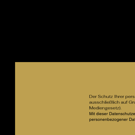
Home
Neue Werke
Galerie
Serie
Der Schutz Ihrer pers
ausschließlich auf 
Mediengesetz).
Mit dieser Datenschutz
personenbezogener Dat