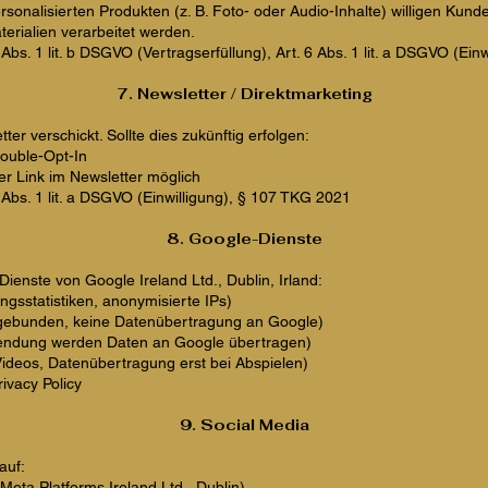
sonalisierten Produkten (z. B. Foto- oder Audio-Inhalte) willigen Kund
terialien verarbeitet werden.
Abs. 1 lit. b DSGVO (Vertragserfüllung), Art. 6 Abs. 1 lit. a DSGVO (Einw
7. Newsletter / Direktmarketing
ter verschickt. Sollte dies zukünftig erfolgen:
Double-Opt-In
r Link im Newsletter möglich
 Abs. 1 lit. a DSGVO (Einwilligung), § 107 TKG 2021
8. Google-Dienste
ienste von Google Ireland Ltd., Dublin, Irland:
ngsstatistiken, anonymisierte IPs)
ngebunden, keine Datenübertragung an Google)
endung werden Daten an Google übertragen)
ideos, Datenübertragung erst bei Abspielen)
ivacy Policy
9. Social Media
auf:
eta Platforms Ireland Ltd., Dublin)