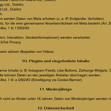
y Ltd., Dublin)
 Ltd., Dublin)
ok
n werden Daten von Meta erhoben (u. a. IP, Endgeräte, Verhalten).
ghts, für die eine gemeinsame Verantwortlichkeit mit Meta besteht (Art.
Abs. 1 lit. f DSGVO
ort, Interaktion, Geräteinformationen) werden verarbeitet.
ikTok Privacy
beim aktiven Abspielen von Videos.
10. Plugins und eingebettete Inhalte
rne Inhalte (z. B. Instagram-Feeds, Like-Buttons, Zahlungs-Widgets,
lte können Daten an den jeweiligen Anbieter übertragen werden.
Abs. 1 lit. a DSGVO (Einwilligung via Cookie-Banner).
11. Minderjährige
ch nicht an Kinder unter 16 Jahren. Daten von Minderjährigen werden ni
12. Datensicherheit