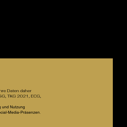
mara
Shop
Kontakt
Veggiequeen®
Ihre Daten daher
DSG, TKG 2021, ECG,
ng und Nutzung
cial-Media-Präsenzen.